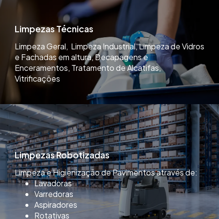
Limpezas Técnicas
Limpeza Geral, Limpeza Industrial, Limpeza de Vidros
e Fachadas em altura, Decapagens e
Enceramentos, Tratamento de Alcatifas,
Vitrificações
Limpezas Robotizadas
Limpeza e Higienização de Pavimentos através de:
Lavadoras
Varredoras
Aspiradores
Rotativas