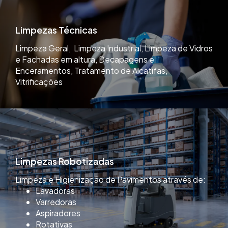
Limpezas Técnicas
Limpeza Geral, Limpeza Industrial, Limpeza de Vidros
e Fachadas em altura, Decapagens e
Enceramentos, Tratamento de Alcatifas,
Vitrificações
Limpezas Robotizadas
Limpeza e Higienização de Pavimentos através de:
Lavadoras
Varredoras
Aspiradores
Rotativas